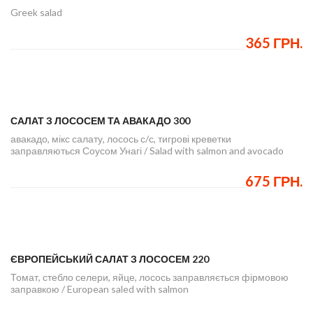
Greek salad
365 ГРН.
САЛАТ З ЛОСОСЕМ ТА АВАКАДО 300
авакадо, мікс салату, лосось с/с, тигрові креветки
заправляються Соусом Унагі / Salad with salmon and avocado
675 ГРН.
ЄВРОПЕЙСЬКИЙ САЛАТ З ЛОСОСЕМ 220
Томат, стебло селери, яйце, лосось заправляється фірмовою
заправкою / European saled with salmon