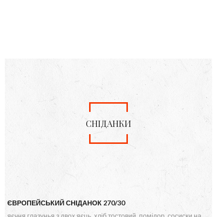
СНІДАНКИ
ЄВРОПЕЙСЬКИЙ СНІДАНОК 270/30
яєчня глазунья з двох яєць, хліб тостовий, помідор, сосиски на