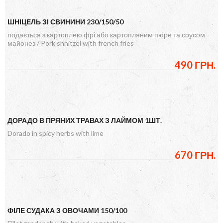
ШНІЦЕЛЬ ЗІ СВИНИНИ 230/150/50
подається з картоплею фрі або картопляним пюре та соусом
майонез / Pork shnitzel with french fries
490 ГРН.
ДОРАДО В ПРЯНИХ ТРАВАХ З ЛАЙМОМ 1ШТ.
Dorado in spicy herbs with lime
670 ГРН.
ФІЛЕ СУДАКА З ОВОЧАМИ 150/100