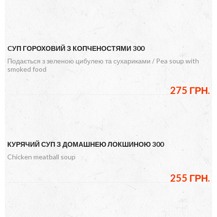
CУП ГОРОХОВИЙ З КОПЧЕНОСТЯМИ 300
Подається з зеленою цибулею та сухариками / Pea soup with
smoked food
275 ГРН.
КУРЯЧИЙ СУП З ДОМАШНЕЮ ЛОКШИНОЮ 300
Chicken meatball soup
255 ГРН.