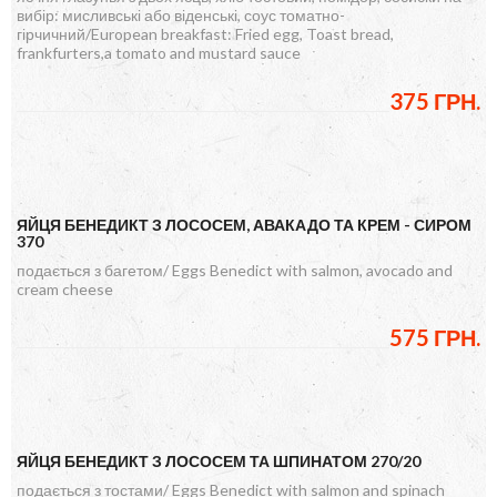
вибір: мисливські або віденські, соус томатно-
гірчичний/European breakfast: Fried egg, Toast bread,
frankfurters,a tomato and mustard sauce
375 ГРН.
ЯЙЦЯ БЕНЕДИКТ З ЛОСОСЕМ, АВАКАДО ТА КРЕМ - СИРОМ
370
подається з багетом/ Eggs Benedict with salmon, avocado and
cream cheese
575 ГРН.
ЯЙЦЯ БЕНЕДИКТ З ЛОСОСЕМ ТА ШПИНАТОМ 270/20
подається з тостами/ Eggs Benedict with salmon and spinach