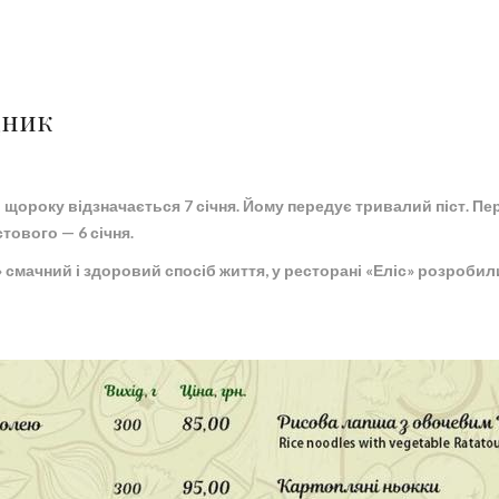
дник
щороку відзначається 7 січня. Йому передує тривалий піст. Пер
тового — 6 січня.
» смачний і здоровий спосіб життя, у ресторані «Еліс» розробил